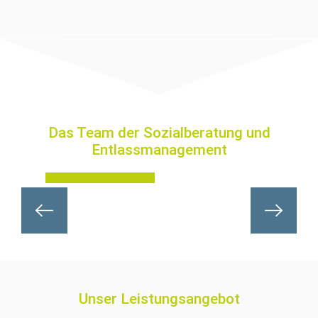
Abteilungsleitung
Das Team der Sozialberatung und
Entlassmanagement
Kerstin Scheithauer
Previous
Next
Unser Leistungsangebot