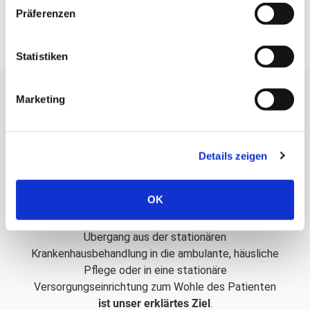
Datenschutzbestimmungen
.
Präferenzen
Statistiken
Marketing
Unser Ziel
Details zeigen
OK
Die
Gewährleistung einer kontinuierlichen
Qualität der pflegerischen Versorgung
beim
Übergang aus der stationären
Krankenhausbehandlung in die ambulante, häusliche
Pflege oder in eine stationäre
Versorgungseinrichtung zum Wohle des Patienten
ist unser erklärtes Ziel
.