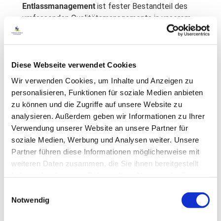
Entlassmanagement
ist fester Bestandteil des
umfassenden Qualitätsmanagements in unserem
Klinikum.
Jeder Patient mit einem nachstationären Pflege-
und Unterstützungsbedarf erhält ein
individuelles
Diese Webseite verwendet Cookies
Entlassmanagement
zur Sicherung einer
Wir verwenden Cookies, um Inhalte und Anzeigen zu
kontinuierlichen bedarfsgerechten Versorgung.
personalisieren, Funktionen für soziale Medien anbieten
zu können und die Zugriffe auf unsere Website zu
Als Patient stehen Sie im Mittelpunkt - unsere
analysieren. Außerdem geben wir Informationen zu Ihrer
Mitarbeiterinnen stehen Ihnen und ihren
Verwendung unserer Website an unsere Partner für
Angehörigen für eine Beratung über
alle
soziale Medien, Werbung und Analysen weiter. Unsere
Möglichkeiten einer individuellen Pflege und
Partner führen diese Informationen möglicherweise mit
Weiterversorgung
im Anschluss an die
weiteren Daten zusammen, die Sie ihnen bereitgestellt
Krankenhausbehandlung zur Verfügung.
haben oder die sie im Rahmen Ihrer Nutzung der Dienste
gesammelt haben. Sie geben Einwilligung zu unseren
Wir laden Sie herzlich zu einem
persönlichen
Einwilligungsauswahl
Cookies, wenn Sie unsere Webseite weiterhin nutzen.
Gespräch
ein.
Notwendig
Weitere Informationen finden Sie in unseren