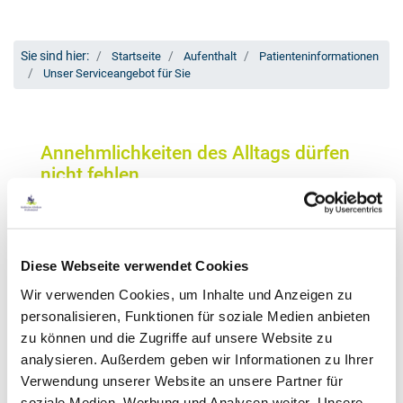
Sie sind hier:
Startseite
Aufenthalt
Patienteninformationen
Unser Serviceangebot für Sie
Annehmlichkeiten des Alltags dürfen
nicht fehlen
Bei Ihrem Aufenthalt in unserem Klinikum soll es
Ihnen an nichts fehlen - sollte dies dennoch der
Fall sein, bieten wir unseren Patienten einige
Diese Webseite verwendet Cookies
Serviceangebote
, welche wir Ihnen an dieser Stelle
Wir verwenden Cookies, um Inhalte und Anzeigen zu
gern vorstellen möchten.
personalisieren, Funktionen für soziale Medien anbieten
Ihnen ist der Lesestoff ausgegangen, Sie haben
zu können und die Zugriffe auf unsere Website zu
vergessen, eine Zahnbürste einzupacken oder Sie
analysieren. Außerdem geben wir Informationen zu Ihrer
suchen für Ihren Angehörigen noch eine kleine
Verwendung unserer Website an unsere Partner für
Überraschung? Dann schauen Sie einfach in
soziale Medien, Werbung und Analysen weiter. Unsere