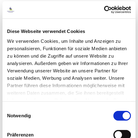
setzen, dass Sie sich geborgen fühlen und
möglichst schnell genesen.
Ein vertrauensvolles Verhältnis zwischen Ihnen
Diese Webseite verwendet Cookies
und den behandelnden Ärzten und
Schwestern/Pflegern soll wesentlich zu Ihrer
Wir verwenden Cookies, um Inhalte und Anzeigen zu
Genesung beitragen. Trotz aller Bemühungen kann
personalisieren, Funktionen für soziale Medien anbieten
es zu Missverständnissen und Problemen
zu können und die Zugriffe auf unsere Website zu
kommen. In diesen Fällen und auch in jeder
analysieren. Außerdem geben wir Informationen zu Ihrer
anderen Situation können Sie sich an die
Verwendung unserer Website an unsere Partner für
Patientenfürsprecherinnen des Klinikums wenden,
soziale Medien, Werbung und Analysen weiter. Unsere
sie
vertreten Ihre Interessen und Belange
.
Partner führen diese Informationen möglicherweise mit
weiteren Daten zusammen, die Sie ihnen bereitgestellt
Patientenfürsprecher sind in ihrem Ehrenamt vom
haben oder die sie im Rahmen Ihrer Nutzung der Dienste
Krankenhaus
unabhängig und arbeiten
gesammelt haben. Sie geben Einwilligung zu unseren
Einwilligungsauswahl
vertraulich
. Sie werden individuelle Sachverhalte
Cookies, wenn Sie unsere Webseite weiterhin nutzen.
Notwendig
und auch kritische Dinge an der richtigen Stelle für
Weitere Informationen finden Sie in unseren
Sie vortragen.
Datenschutzbestimmungen
.
Präferenzen