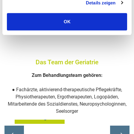
Details zeigen
Unser Team besteht aus
Ärzten, speziell
geschultem Pflegepersonal, Physio- und
Ergotherapeuten, Neuropsychologen, Logopäden
OK
sowie dem
Sozialdienst
.
Das Team der Geriatrie
Zum Behandlungsteam gehören:
● Fachärzte, aktivierend-therapeutische Pflegekräfte,
Physiotherapeuten, Ergotherapeuten, Logopäden,
Leitende Oberärztin
Mitarbeitende des Sozialdienstes, Neuropsychologinnen,
Seelsorger
Gabriele Gengenbach