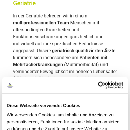
Geriatrie
In der Geriatrie betreuen wir in einem
multiprofessionellen Team
Menschen mit
altersbedingten Krankheiten und
Funktionseinschränkungen ganzheitlich und
individuell auf ihre spezifischen Bedürfnisse
angepasst. Unsere
geriatrisch qualifizierten Ärzte
kümmern sich insbesondere um
Patienten mit
Mehrfacherkrankungen
(Multimorbidität) und
verminderter Beweglichkeit im höheren Lebensalter
(>70 Jahre). Die Geriatrie versteht sich als eine
fachübergreifende Disziplin
, die im Städtischen
Klinikum Wolfenbüttel ein Teil der Klinik für
orthopädische Chirurgie, Sporttraumatologie und
Diese Webseite verwendet Cookies
Unfallchirurgie darstellt.
Wir verwenden Cookies, um Inhalte und Anzeigen zu
Gemeinsam verfolgen wir das Ziel, die
personalisieren, Funktionen für soziale Medien anbieten
Selbstständigkeit
unserer geriatrischen Patienten
zu können und die Zugriffe auf unsere Website zu