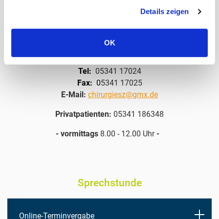
Details zeigen
Für
D-Fälle
bestehen gesonderte Sprechzeiten.
OK
Kontakt
Tel:
05341 17024
Fax:
0
5341 17025
E-Mail:
chirurgiesz@gmx.de
Privatpatienten:
05341 186348
- vormittags
8.00 - 12.00 Uhr
-
Sprechstunde
Online-Terminvergabe